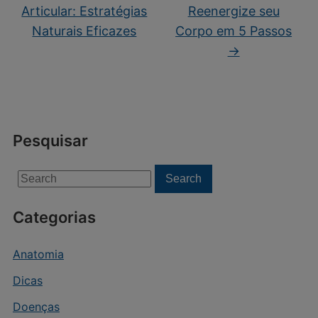
Articular: Estratégias
Reenergize seu
Naturais Eficazes
Corpo em 5 Passos
→
Pesquisar
Search
Search
for:
Categorias
Anatomia
Dicas
Doenças