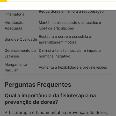
Dieta Anti-
Reduz dores e melhora a recuperação
inflamatória
Hidratação
Mantém a elasticidade dos tecidos e
Adequada
lubrifica articulações
Restaura o corpo e consolida a
Sono de Qualidade
aprendizagem motora
Gerenciamento do
Diminui a tensão muscular e impacto
Estresse
hormonal negativo
Alongamento
Aumenta a flexibilidade e previne lesões
Regular
Perguntas Frequentes
Qual a importância da fisioterapia na
prevenção de dores?
A fisioterapia é fundamental na prevenção de dores,