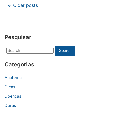
Post navigation
←
Older posts
Pesquisar
Search
Search
for:
Categorias
Anatomia
Dicas
Doenças
Dores