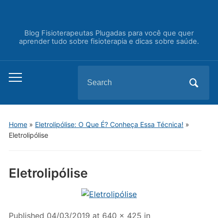
Blog Fisioterapeutas Plugadas para você que quer
aprender tudo sobre fisioterapia e dicas sobre saúde.
Search
Toggle
for:
mobile
menu
Home
»
Eletrolipólise: O Que É? Conheça Essa Técnica!
»
Eletrolipólise
Eletrolipólise
Published
04/03/2019
at
640 × 425
in