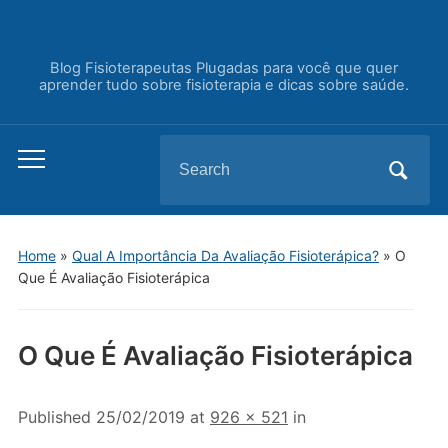
Blog Fisioterapeutas Plugadas para você que quer
aprender tudo sobre fisioterapia e dicas sobre saúde.
Search
Toggle
for:
mobile
menu
Home
»
Qual A Importância Da Avaliação Fisioterápica?
»
O
Que É Avaliação Fisioterápica
O Que É Avaliação Fisioterápica
Published
25/02/2019
at
926 × 521
in