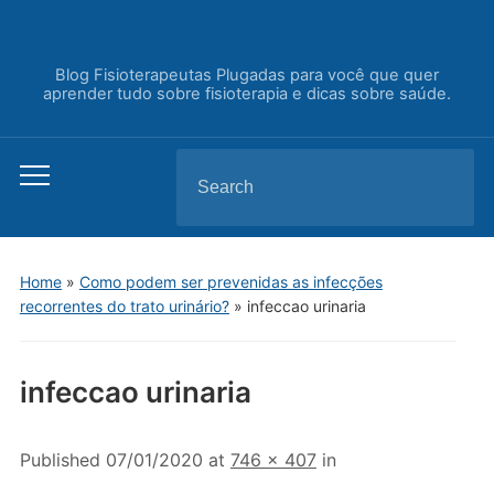
Blog Fisioterapeutas Plugadas para você que quer
aprender tudo sobre fisioterapia e dicas sobre saúde.
Search
Toggle
for:
mobile
menu
Home
»
Como podem ser prevenidas as infecções
recorrentes do trato urinário?
»
infeccao urinaria
infeccao urinaria
Published
07/01/2020
at
746 × 407
in