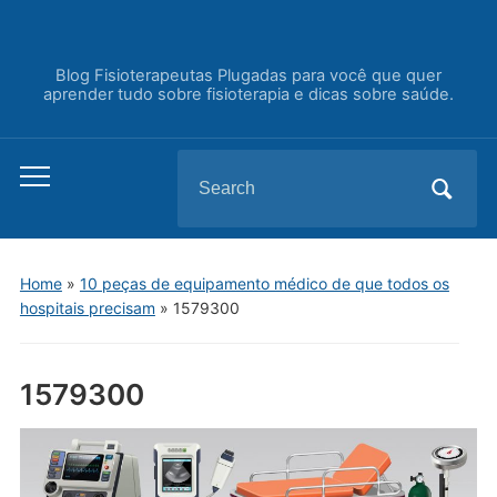
Blog Fisioterapeutas Plugadas para você que quer
aprender tudo sobre fisioterapia e dicas sobre saúde.
Search
Toggle
for:
mobile
menu
Home
»
10 peças de equipamento médico de que todos os
hospitais precisam
»
1579300
1579300